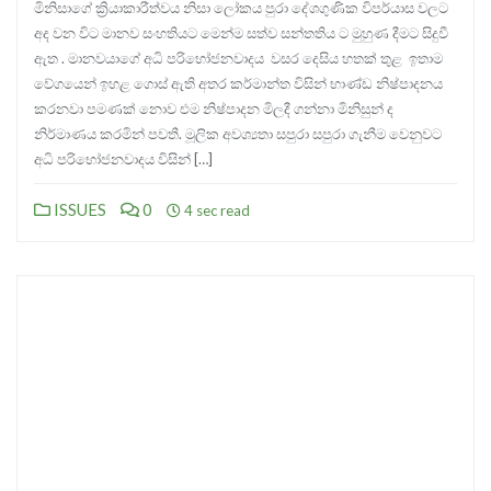
මිනිසාගේ ක්‍රියාකාරීත්වය නිසා ලෝකය පුරා දේශගුණික විපර්යාස වලට
අද වන විට මානව සංහතියට මෙන්ම සත්ව සන්තතිය ට මුහුණ දීමට සිදුවී
ඇත . මානවයාගේ අධි පරිභෝජනවාදය වසර දෙසිය හතක් තුළ ඉතාම
වේගයෙන් ඉහළ ගොස් ඇති අතර කර්මාන්ත විසින් භාණ්ඩ නිෂ්පාදනය
කරනවා පමණක් නොව එම නිෂ්පාදන මිලදී ගන්නා මිනිසුන් ද
නිර්මාණය කරමින් පවතී. මූලික අවශ්‍යතා සපුරා සපුරා ගැනීම වෙනුවට
අධි පරිභෝජනවාදය විසින් […]
ISSUES
0
4 sec read