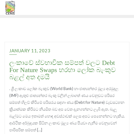
Skip
to
content
JANUARY 11, 2023
ලංකාවේ ස්වභාවික සම්පත් වලට Debt
For Nature Swaps හරහා ලෝක බැංකුව
බළල් අත දමයි
. ශ්‍රී ලංකාව ලෝක බැංකුව (World Bank) හා ජාත්‍යන්තර මූල්‍ය අරමුදල
(IMF) ඇතුළු ජාත්‍යන්තර බැංකු වලින් ලබාගත් ණය වෙනුවට පරිසර
සම්පත් හිලව් කිරීමේ පරිසරය සඳහා ණය (Debt for Nature) වැඩසටහන
ක්‍රියාත්මක කිරීමට නියමිත බව අප වෙත දැනගන්නට ලැබී ඇත. බැලූ
බැල්මට මෙය ඉතාමත් හොඳ අවස්ථාවක් ලෙස අපට පෙනෙන්නට හැකිය.
ආර්ථික අර්බුදයක සිටින ලංකාව මූල්‍ය ණය පියවා ගැනීම වෙනුවෙන්
පාරිසරික සම්පත් […]