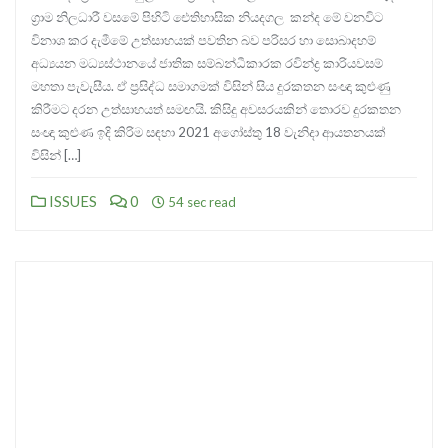
ග්‍රාම නිලධාරී වසමේ පිහිටි ඓතිහාසික නියදගල කන්ද මේ වනවිට
විනාශ කර දැමීමේ උත්සාහයක් පවතින බව පරිසර හා සොබාදහම්
අධ්‍යයන මධ්‍යස්ථානයේ ජාතික සම්බන්ධීකාරක රවින්ද්‍ර කාරියවසම්
මහතා පැවැසීය. ඒ ප්‍රසිද්ධ සමාගමක් විසින් සිය දුරකතන සංඥා කුළුණු
කිරීමට දරන උත්සාහයත් සමඟයි. කිසිදු අවසරයකින් තොරව දුරකතන
සංඥා කුළුණ ඉදි කිරිම සඳහා 2021 අගෝස්තු 18 වැනිදා ආයතනයක්
විසින් […]
ISSUES
0
54 sec read