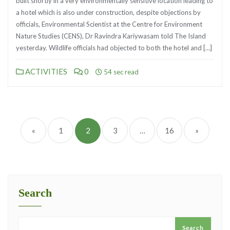
built shortly in a very environmentally sensitive location leading to
a hotel which is also under construction, despite objections by
officials, Environmental Scientist at the Centre for Environment
Nature Studies (CENS), Dr Ravindra Kariywasam told The Island
yesterday. Wildlife officials had objected to both the hotel and […]
ACTIVITIES
0
54 sec read
Posts
pagination
«
1
2
3
…
16
»
Search
Search