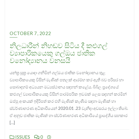
OCTOBER 7, 2022
නිලධාරීන් නිහඬව සිටිය දී කළුගල්
ව්‍යාපාරිකයෙකු ගල්ඔය ජාතික
වනෝද්‍යානය වනසයි
යන්ත්‍ර සූත්‍ර යොදා ගනිමින් ගල්ඔය ජාතික වනෝද්‍යානය තුළ
ව්‍යාපාරිකයෙකු විසින් මැණික් පතලක් ආරම්භ කර ඇති බව පරිසර හා
සොබාදහම් අධ්‍යයන මධ්‍යස්ථානය සඳහන් කළේය. බිබිල ප්‍රදේශයේ
කළුගල් ව්‍යාපාරිකයෙකු විසින් පාරම්පරික ඉඩමක් ලෙස සඳහන් කරමින්
ඔප්පු අංකයක් ඉදිරිපත් කර එහි මැණික් කැණීම සඳහා මැණික් හා
ස්වර්ණාභරණ අධිකාරියෙන් 2020.01 .23 වැනිදා අවසරය ඉල්ලා තිබේ.
ඒ අනුව ජාතික මැණික් හා ස්වර්ණාභරණ අධිකාරියේ ප්‍රාදේශීය සහකාර
[…]
ISSUES
0