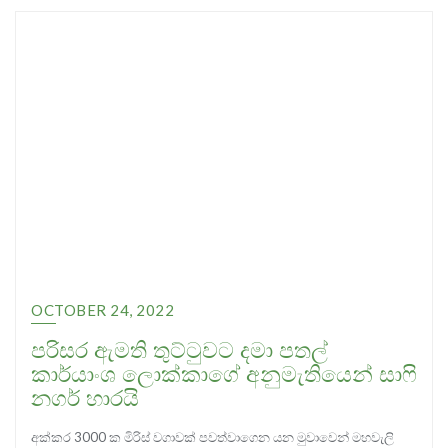
OCTOBER 24, 2022
පරිසර ඇමති තුට්ටුවට දමා පතල්
කාර්යාංශ ලොක්කාගේ අනුමැතියෙන් සාෆි
නගර් හාරයි
අක්කර 3000 ක මිරිස් වගාවක් පවත්වාගෙන යන මුවාවෙන් මහවැලි