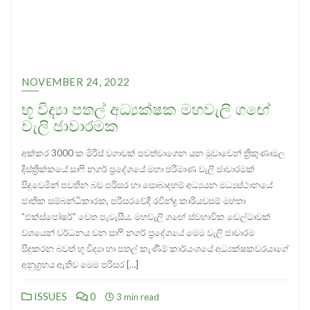
NOVEMBER 24, 2022
භූ විද්‍යා පතල් අධ්‍යක්ෂක මහවැලි ගඟේ
වැලි ජාවාරමක
අක්කර 3000 ක මිරිස් වගාවක් පවත්වාගෙන යන මුවාවෙන් ත්‍රිකුණාමල
දිස්ත්‍රික්කයේ සාෆි නගර් ප්‍රදේශයේ මහා පරිමාණ වැලි ජාවාරමක්
සිදුවෙමින් පවතින බව පරිසර හා සොබාදහම් අධ්‍යයන මධ්‍යස්ථානයේ
ජාතික සම්බන්ධිකාරක, පරිසරවේදී රවීන්ද්‍ර කාරියවසම් මහතා
”එක්ස්පෝෂර්” වෙත පැවැසීය. මහවැලි ගඟේ ස්වභාවික ඩෙල්ටාවක්
වශයෙන් වර්ධනය වන සාෆි නගර් ප්‍රදේශයේ මෙම වැලි ජාවාරම
සිදුකරන බවත් භූ විද්‍යා හා පතල් කැණීම් කාර්යංශයේ අධ්‍යක්ෂකවරයාගේ
අනුග්‍රහය ඇතිව මෙම පරිසර […]
ISSUES
0
3 min read