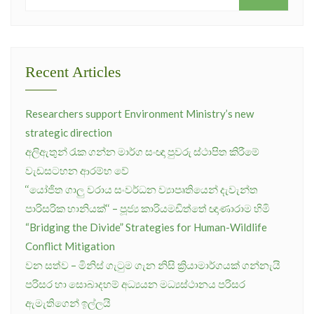
Recent Articles
Researchers support Environment Ministry’s new
strategic direction
අලිඇතුන් රැක ගන්න මාර්ග සංඥා පුවරු ස්ථාපිත කිරීමේ
වැඩසටහන ආරම්භ වේ
‘‘යෝජිත ගාලු වරාය සංවර්ධන ව්‍යාපෘතියෙන් දැවැන්ත
පාරිසරික හානියක්‘‘ – පූජ්‍ය කාරියමඩිත්තේ ඥාණාරාම හිමි
“Bridging the Divide” Strategies for Human-Wildlife
Conflict Mitigation
වන සත්ව – මිනිස් ගැටුම ගැන නිසි ක්‍රියාමාර්ගයක් ගන්නැයි
පරිසර හා සොබාදහම් අධ්‍යයන මධ්‍යස්ථානය පරිසර
ඇමැතිගෙන් ඉල්ලයි