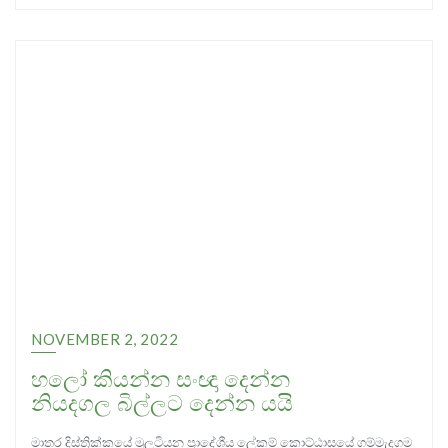
NOVEMBER 2, 2022
හලෝ කියන්න සංඥා දෙන්න
නියදගල බිල්ලට දෙන්න යයි
මාතර දිස්ත්‍රික්කයේ මුලටියන ප්‍රාදේශීය ලේකම් කොට්ඨාසයේ ගම්මැදගම