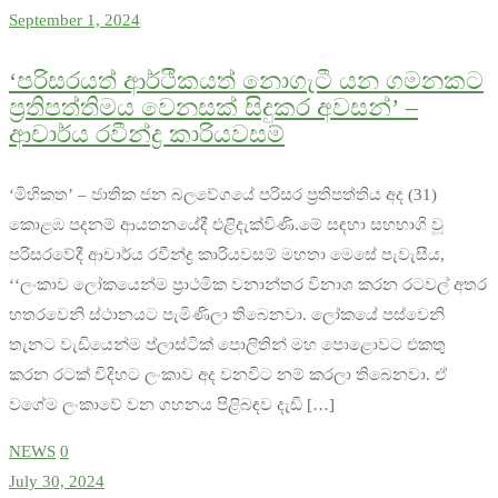
September 1, 2024
‘පරිසරයත් ආර්ථිකයත් නොගැටී යන ගමනකට
ප්‍රතිපත්තිමය වෙනසක් සිදුකර අවසන්’ –
ආචාර්ය රවීන්ද්‍ර කාරියවසම්
‘මිහිකත’ – ජාතික ජන බලවේගයේ පරිසර ප්‍රතිපත්තිය අද (31)
කොළඹ පදනම් ආයතනයේදී එළිදැක්විණි.මේ සඳහා සහභාගි වූ
පරිසරවේදී ආචාර්ය රවීන්ද්‍ර කාරියවසම් මහතා මෙසේ පැවැසීය,
‘‘ලංකාව ලෝකයෙන්ම ප්‍රාථමික වනාන්තර විනාශ කරන රටවල් අතර
හතරවෙනි ස්ථානයට පැමිණිලා තිබෙනවා. ලෝකයේ පස්වෙනි
තැනට වැඩියෙන්ම ප්ලාස්ටික් පොලිතින් මහ පොළොවට එකතු
කරන රටක් විදිහට ලංකාව අද වනවිට නම් කරලා තිබෙනවා. ඒ
වගේම ලංකාවේ වන ගහනය පිළිබඳව දැඩි […]
NEWS
0
July 30, 2024