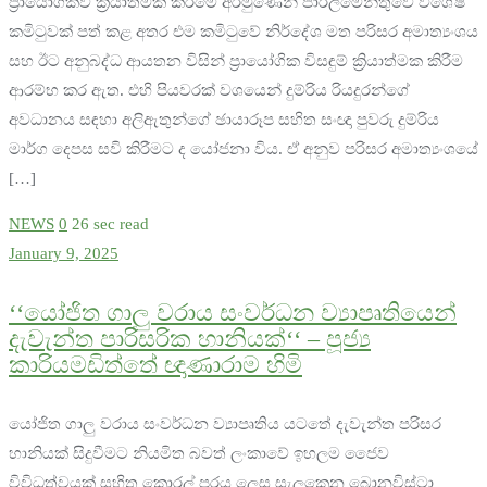
ප්‍රායෝගිකව ක්‍රියාත්මක කිරීමේ අරමුණෙන් පාර්ලිමේන්තුවේ විශේෂ
කමිටුවක් පත් කළ අතර එම කමිටුවේ නිර්දේශ මත පරිසර අමාත්‍යංශය
සහ ඊට අනුබද්ධ ආයතන විසින් ප්‍රායෝගික විසඳුම් ක්‍රියාත්මක කිරීම
ආරම්භ කර ඇත. එහි පියවරක් වශයෙන් දුම්රිය රියදුරන්ගේ
අවධානය සඳහා අලිඇතුන්ගේ ඡායාරූප සහිත සංඥා පුවරු දුම්රිය
මාර්ග දෙපස සවි කිරීමට ද යෝජනා විය. ඒ අනුව පරිසර අමාත්‍යංශයේ
[…]
NEWS
0
26 sec read
January 9, 2025
‘‘යෝජිත ගාලු වරාය සංවර්ධන ව්‍යාපෘතියෙන්
දැවැන්ත පාරිසරික හානියක්‘‘ – පූජ්‍ය
කාරියමඩිත්තේ ඥාණාරාම හිමි
යෝජිත ගාලු වරාය සංවර්ධන ව්‍යාපෘතිය යටතේ දැවැන්ත පරිසර
හානියක් සිදුවීමට නියමිත බවත් ලංකාවේ ඉහලම ජෛව
විවිධත්වයක් සහිත කොරල් පරය ලෙස සැලකෙන බොනවිස්ටා