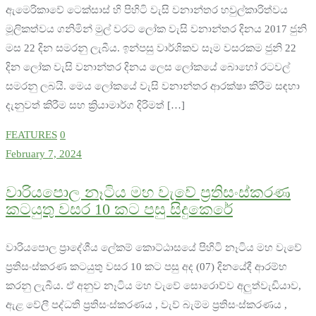
ඇමෙරිකාවේ ටෙක්සාස් හි පිහිටි වැසි වනාන්තර හවුල්කාරිත්වය
මූලිකත්වය ගනිමින් මුල් වරට ලෝක වැසි වනාන්තර දිනය 2017 ජුනි
මස 22 දින සමරනු ලැබීය. ඉන්පසු වාර්ශිකව සෑම වසරකම ජුනි 22
දින ලෝක වැසි වනාන්තර දිනය ලෙස ලෝකයේ බොහෝ රටවල්
සමරනු ලබයි. මෙය ලෝකයේ වැසි වනාන්තර ආරක්ෂා කිරීම සඳහා
දැනුවත් කිරීම සහ ක්‍රියාමාර්ග දිරිමත් […]
FEATURES
0
February 7, 2024
වාරියපොල නෑටිය මහ වැවේ ප්‍රතිසංස්කරණ
කටයුතු වසර 10 කට පසු සිදුකෙරේ
වාරියපොල ප්‍රාදේශීය ලේකම් කොට්ඨාසයේ පිහිටි නෑටිය මහ වැවේ
ප්‍රතිසංස්කරණ කටයුතු වසර 10 කට පසු අද (07) දිනයේදී ආරම්භ
කරනු ලැබීය. ඒ අනුව නෑටිය මහ වැවේ සොරොව්ව අලුත්වැඩියාව,
ඇළ වේලී පද්ධති ප්‍රතිසංස්කරණය , වැව් බැම්ම ප්‍රතිසංස්කරණය ,