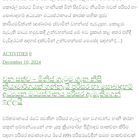
කොරල් පරයට විශාල හානියක් මින් සිදුවීමට නියමිත බවත් පරිසර හා
සොබාදහම් අධ්‍යයන මධ්‍යස්ථානයේ කාරක සභික පූජ්‍ය
කාරියමඩිත්තේ ඥාණාරාම ස්වාමින් වහන්සේ පැවැසූහ. කොළඹ
පැවැති මාධ්‍ය හමුවකදී උන්වහන්සේ මේ බව ප්‍රකාශ කළ අතර එහිදී
වැඩිදුරටත් අදහස් දක්වමින් උන්වහන්සේ මෙසේද සඳහන් […]
ACTIVITIES
0
December 10, 2024
වන සත්ව – මිනිස් ගැටුම ගැන නිසි
ක්‍රියාමාර්ගයක් ගන්නැයි පරිසර හා සොබාදහම්
අධ්‍යයන මධ්‍යස්ථානය පරිසර ඇමැතිගෙන්
ඉල්ලයි
වර්තමානයේ රටේ පවතින පරිසර ගැටලු සහ වගාවන්ට හානි කරන
සතුන් සම්බන්ධයෙන් ගත යුතු ක්‍රියාමාර්ග පිළිබඳව සාකච්ඡා කිරිම
සඳහා පරිසර අමාත්‍යාංශය ඊයේ (09) පරිසරවේදීන් සමඟ සාකච්ඡාවක්