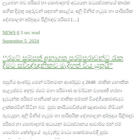
ලැබෙන බව පරිසර හා සොබාදහම් අධ්‍යයන මධ්‍යස්ථානයේ කාරක
සභික දිමුතු සඳරුවන් සඳහන් කළේය. අලි මිනිස් ගැටුම හා පාරිසරික
දේශපාලන අර්බුදය පිළිබඳව පරිසර […]
NEWS
0
3 sec read
September 5, 2024
‘’රටේ සම්පත් අනාගත පරම්පරාවන්ට රැක
දීමට සවිඥ්ඥානිකව මැදිහත් විය යුතුයි”
පසුගිය ආණ්ඩු මෙන් වර්තමාන ආණ්ඩුව ද 2048 ජාතික භෞතික
සැලැස්මට අනුව රටේ මහා පරිමාණ සංවර්ධන ව්‍යාපෘති හරහා
දැවැන්ත පරිසර හානියක් සහ ජාතික සම්පත් විදේශීයකරණයට
ලක්කරමින් සිටින බව පූජ්‍ය කාරියමඩිත්තේ ඤාණාරාම හිමියන්
පැවැසූහ. අලි මිනිස් ගැටුම හා පාරිසරික දේශපාලන අර්බුදය පිළිබඳව
පරිසර හා සොබාදහම් අධ්‍යයන මධ්‍යස්ථානය ආචාර්ය එන් එම්
පෙරේරා කේන්ද්‍රයේ පැවැත්වූ මාධ්‍ය සාකච්ඡාවේදී පූජ්‍ය