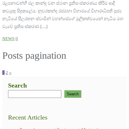
රළපනාවන්හී ජල කාන්දු වන ස්ථාන ප්‍රතිසංස්කරණය කිරීම ආදී
කටයුතු සිදුකළේය. නුවරකන්ද රජමහා විහාරයේ විහාරාධිපති පූජ්‍ය
නැටියේ සීලරතන ස්වාමීන් වහන්සේගේ මූලිකත්වයෙන් නෑටිය මහ
වැවේ ප්‍රතිසංස්කරණ […]
NEWS
0
Posts pagination
1
2
»
Search
Search
Recent Articles