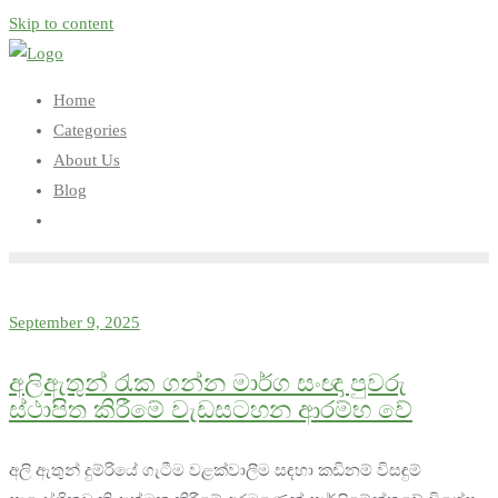
Skip to content
Home
Categories
About Us
Blog
September 9, 2025
අලිඇතුන් රැක ගන්න මාර්ග සංඥා පුවරු
ස්ථාපිත කිරීමේ වැඩසටහන ආරම්භ වේ
අලි ඇතුන් දුම්රියේ ගැටීම වළක්වාලීම සඳහා කඩිනම් විසඳුම්