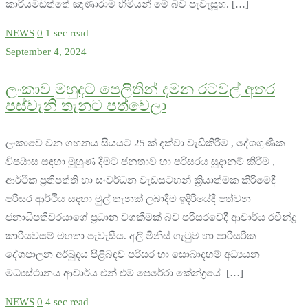
කාරියමඩිත්තේ ඤාණාරාම හිමියන් මේ බව පැවැසූහ. […]
NEWS
0
1 sec read
September 4, 2024
ලංකාව මුහුදට පෙලිතින් දමන රටවල් අතර
පස්වැනි තැනට පත්වෙලා
ලංකාවේ වන ගහනය සියයට 25 ක් දක්වා වැඩිකිරීම , දේශගුණික
විපර්‍යාස සඳහා මුහුණ දීමට ජනතාව හා පරිසරය සුදානම් කිරීම ,
ආර්ථික ප්‍රතිපත්ති හා සංවර්ධන වැඩසටහන් ක්‍රියාත්මක කිරිමේදී
පරිසර ආර්ථිය සඳහා මුල් තැනක් ලබාදීම ඉදිරියේදී පත්වන
ජනාධිපතිවරයාගේ ප්‍රධාන වගකීමක් බව පරිසරවේදී ආචාර්ය රවීන්ද්‍ර
කාරියවසම් මහතා පැවැසීය. අලි මිනිස් ගැටුම හා පාරිසරික
දේශපාලන අර්බුදය පිළිබඳව පරිසර හා සොබාදහම් අධ්‍යයන
මධ්‍යස්ථානය ආචාර්ය එන් එම් පෙරේරා කේන්ද්‍රයේ […]
NEWS
0
4 sec read