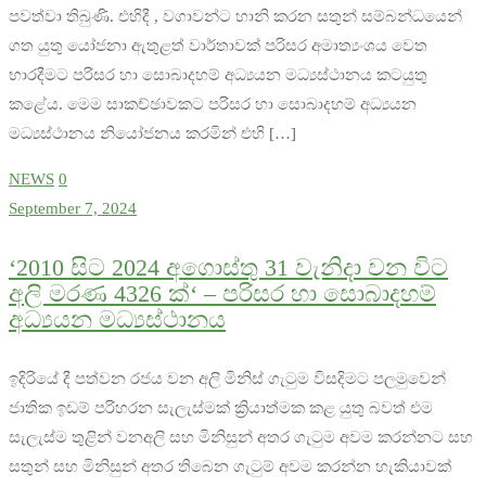
පවත්වා තිබුණි. එහිදී , වගාවන්ට හානි කරන සතුන් සම්බන්ධයෙන්
ගත යුතු යෝජනා ඇතුළත් වාර්තාවක් පරිසර අමාත්‍යංශය වෙත
භාරදීමට පරිසර හා සොබාදහම් අධ්‍යයන මධ්‍යස්ථානය කටයුතු
කළේය. මෙම සාකච්ඡාවකට පරිසර හා සොබාදහම් අධ්‍යයන
මධ්‍යස්ථානය නියෝජනය කරමින් එහි […]
NEWS
0
September 7, 2024
‘2010 සිට 2024 අගොස්තු 31 වැනිදා වන විට
අලි මරණ 4326 ක්‘ – පරිසර හා සොබාදහම්
අධ්‍යයන මධ්‍යස්ථානය
ඉදිරියේ දී පත්වන රජය වන අලි මිනිස් ගැටුම විසදිමට පලමුවෙන්
ජාතික ඉඩම් පරිහරන සැලැස්මක් ක්‍රියාත්මක කළ යුතු බවත් එම
සැලැස්ම තුළින් වනඅලි සහ මිනිසුන් අතර ගැටුම අවම කරන්නට සහ
සතුන් සහ මිනිසුන් අතර තිබෙන ගැටුම් අවම කරන්න හැකියාවක්