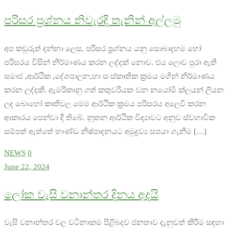
පරිසර ප්‍රශ්නය නිවැරදි තැනින් අල්ලමු
අප කවුරුත් දන්නා ලෙස, පරිසර ප්‍රශ්නය යනු සොබාදහම හෝ
පරිසරය විසින් නිර්මාණය කරන ලද්දක් නොව. එය ලොව පුරා ඇති
සමාජ ,ආර්ථික ,දේශපාලන,හා සංස්කෘතික ක්‍රමය මගින් නිර්මාණය
කරන ලද්දකි. ඇමරිකානු ගත් කතුවරියක වන නයෝමි ක්ලයන් ලියන
ලද බොහෝ කෘතිවල මෙම ආර්ථික ක්‍රමය පරිසරය අලෙවි කරන
ආකාරය පෙන්වා දී තිබේ. නූතන ආර්ථික විද්‍යාවට අනුව ස්වභාවික
සම්පත් ඇත්තේ භාණ්ඩ නිෂ්පාදනයට අමුද්‍රව්‍ය සපයා ගැනීම […]
NEWS
0
June 22, 2024
ලෝක වැසි වනාන්තර දිනය අදයි
වැසි වනාන්තර වල වටිනාකම පිළිබදව ජනතාව දැනුවත් කිරීම සඳහා