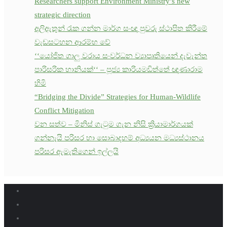
Researchers support Environment Ministry’s new
strategic direction
අලිඇතුන් රැක ගන්න මාර්ග සංඥා පුවරු ස්ථාපිත කිරීමේ
වැඩසටහන ආරම්භ වේ
‘‘යෝජිත ගාලු වරාය සංවර්ධන ව්‍යාපෘතියෙන් දැවැන්ත
පාරිසරික හානියක්‘‘ – පූජ්‍ය කාරියමඩිත්තේ ඥාණාරාම
හිමි
“Bridging the Divide” Strategies for Human-Wildlife
Conflict Mitigation
වන සත්ව – මිනිස් ගැටුම ගැන නිසි ක්‍රියාමාර්ගයක්
ගන්නැයි පරිසර හා සොබාදහම් අධ්‍යයන මධ්‍යස්ථානය
පරිසර ඇමැතිගෙන් ඉල්ලයි