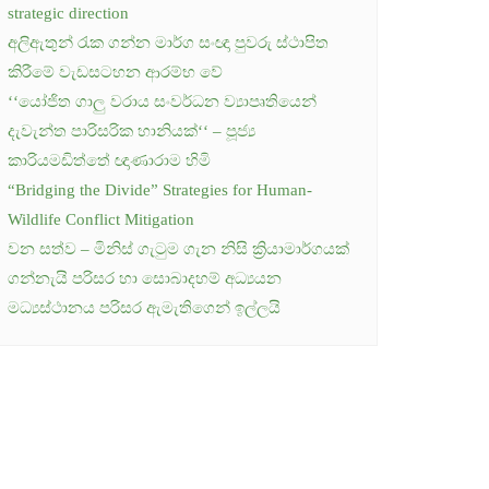
strategic direction
අලිඇතුන් රැක ගන්න මාර්ග සංඥා පුවරු ස්ථාපිත
කිරීමේ වැඩසටහන ආරම්භ වේ
‘‘යෝජිත ගාලු වරාය සංවර්ධන ව්‍යාපෘතියෙන්
දැවැන්ත පාරිසරික හානියක්‘‘ – පූජ්‍ය
කාරියමඩිත්තේ ඥාණාරාම හිමි
“Bridging the Divide” Strategies for Human-
Wildlife Conflict Mitigation
වන සත්ව – මිනිස් ගැටුම ගැන නිසි ක්‍රියාමාර්ගයක්
ගන්නැයි පරිසර හා සොබාදහම් අධ්‍යයන
මධ්‍යස්ථානය පරිසර ඇමැතිගෙන් ඉල්ලයි