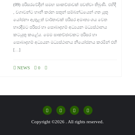
(09) පරිසරවේදීන් සමඟ සාකච්ඡාවක් පවත්වා තිබුණි. එහිදී
, වගාවන්ට හානි කරන සතුන් සම්බන්ධයෙන් ගත යුතු
යෝජනා ඇතුළත් වාර්තාවක් පරිසර අමාත්‍යංශය වෙත
භාරදීමට පරිසර හා සොබාදහම් අධ්‍යයන මධ්‍යස්ථානය
කටයුතු කළේය. මෙම සාකච්ඡාවකට පරිසර හා
සොබාදහම් අධ්‍යයන මධ්‍යස්ථානය නියෝජනය කරමින් එහි
[…]
NEWS
0
Copyright ©2026 . All rights reserved.