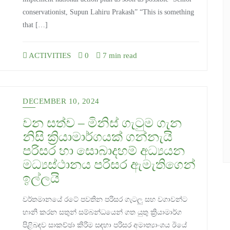
conservationist, Supun Lahiru Prakash” “This is something
that […]
ACTIVITIES
0
7 min read
DECEMBER 10, 2024
වන සත්ව – මිනිස් ගැටුම ගැන
නිසි ක්‍රියාමාර්ගයක් ගන්නැයි
පරිසර හා සොබාදහම් අධ්‍යයන
මධ්‍යස්ථානය පරිසර ඇමැතිගෙන්
ඉල්ලයි
වර්තමානයේ රටේ පවතින පරිසර ගැටලු සහ වගාවන්ට
හානි කරන සතුන් සම්බන්ධයෙන් ගත යුතු ක්‍රියාමාර්ග
පිළිබඳව සාකච්ඡා කිරිම සඳහා පරිසර අමාත්‍යාංශය ඊයේ