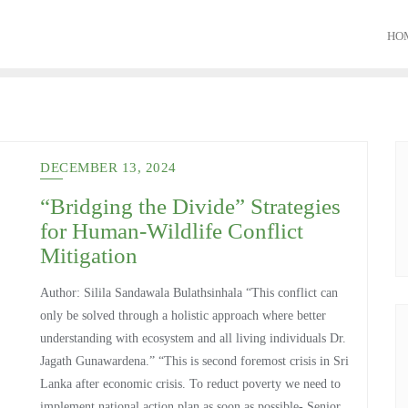
HO
DECEMBER 13, 2024
“Bridging the Divide” Strategies
for Human-Wildlife Conflict
Mitigation
Author: Silila Sandawala Bulathsinhala “This conflict can
only be solved through a holistic approach where better
understanding with ecosystem and all living individuals Dr.
Jagath Gunawardena.” “This is second foremost crisis in Sri
Lanka after economic crisis. To reduct poverty we need to
implement national action plan as soon as possible- Senior