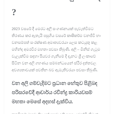
?
2023 වසරේ දී මෙරට අලි සංගණනයක් පැවැත්වීමට
තීරණය කර ඇතැයි පසුගිය වසරේ කෘෂිකර්ම වනජීවී හා
වනසම්පත් සංරක්ෂණ අමාත්‍යවරයා ලෙස කටයුතු කළ
මහින්ද අමරවීර මහතා පවසා තිබුණි. අලි – මිනිස් ගැටුම
වැලැක්වීම සඳහා පියවර ගැනීමේ දී දැනට ශ්‍රී ලංකාවේ
සිටින වන අලි ගහණය සම්බන්ධයෙන් ස්ථිර දත්තවල
අවශ්‍යතාවයක් පවතින බව ඇමැතිවරයා පවසා තිබුණි.
වන අලි ගම්වැදිමට ප්‍රධාන හේතුව පිළිබඳ
පරිසරවේදී ආචාර්ය රවීන්ද්‍ර කාරියවසම්
මහතා මෙසේ අදහස් දැක්විය.