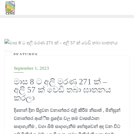
Skip
to
content
FEATURES
September 1, 2023
මාස 8 ට අලි මරණ 271 ක් –
අලි 57 ක් වෙඩි තබා ඝාතනය
කරලා
දිනෙන් දින සිදුවන වනාන්තර එළි කිරීම නිසාත් , මිනිසුන්
වනාන්තර ආශ්‍ීත ප්‍රදේශ වල තම වාසස්ථාන
සාදාගැනීම , වගා බිම් සාදාගැනීම හේතුවෙන් අද වන විට