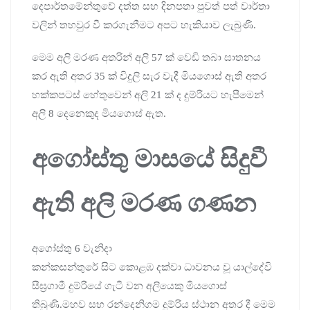
දෙපාර්තමේන්තුවේ දත්ත සහ දිනපතා පුවත් පත් වාර්තා
වලින් තහවුර වී කරගැනීමට අපට හැකියාව ලැබුණි.
මෙම අලි මරණ අතරින් අලි 57 ක් වෙඩි තබා ඝාතනය
කර ඇති අතර 35 ක් විදුලි සැර වැදී මියගොස් ඇති අතර
හක්කපටස් හේතුවෙන් අලි 21 ක් ද දුම්රියට හැපීමෙන්
අලි 8 දෙනෙකුද මියගොස් ඇත.
අගෝස්තු මාසයේ සිදුවී
ඇති අලි මරණ ගණන
අගෝස්තු 6 වැනිදා
කන්කසන්තුරේ සිට කොළඹ දක්වා ධාවනය වූ යාල්දේවි
සීඝ්‍රගාමී දුම්රියේ ගැටී වන අලියෙකු මියගොස්
තිබුණි.මහව සහ රන්දෙනිගම දුම්රිය ස්ථාන අතර දී මෙම