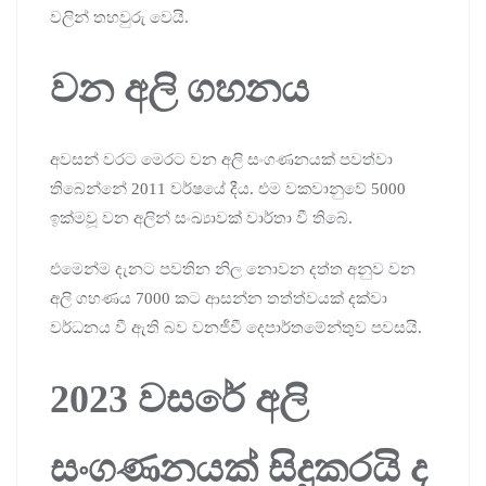
වලින් තහවුරු වෙයි.
වන අලි ගහනය
අවසන් වරට මෙරට වන අලි සංගණනයක් පවත්වා
තිබෙන්නේ 2011 වර්ෂයේ දීය. එම වකවානුවේ 5000
ඉක්මවූ වන අලින් සංඛ්‍යාවක් වාර්තා වී තිබේ.
එමෙන්ම දැනට පවතින නිල නොවන දත්ත අනුව වන
අලි ගහණය 7000 කට ආසන්න තත්ත්වයක් දක්වා
වර්ධනය වී ඇති බව වනජීවී දෙපාර්තමේන්තුව පවසයි.
2023 වසරේ අලි
සංගණනයක් සිදුකරයි ද