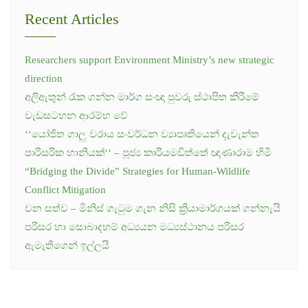
Recent Articles
Researchers support Environment Ministry’s new strategic
direction
අලිඇතුන් රැක ගන්න මාර්ග සංඥා පුවරු ස්ථාපිත කිරීමේ
වැඩසටහන ආරම්භ වේ
‘‘යෝජිත ගාලු වරාය සංවර්ධන ව්‍යාපෘතියෙන් දැවැන්ත
පාරිසරික හානියක්‘‘ – පූජ්‍ය කාරියමඩිත්තේ ඥාණාරාම හිමි
“Bridging the Divide” Strategies for Human-Wildlife
Conflict Mitigation
වන සත්ව – මිනිස් ගැටුම ගැන නිසි ක්‍රියාමාර්ගයක් ගන්නැයි
පරිසර හා සොබාදහම් අධ්‍යයන මධ්‍යස්ථානය පරිසර
ඇමැතිගෙන් ඉල්ලයි