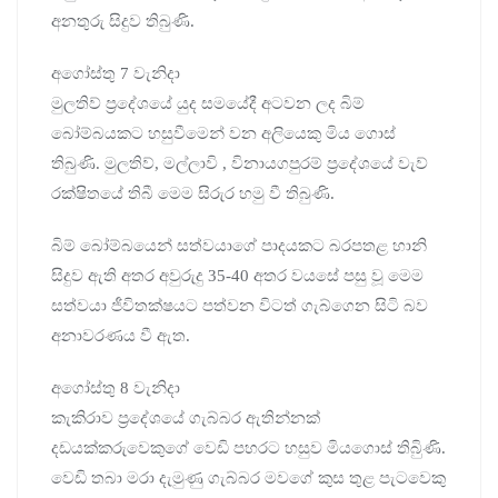
අනතුරු සිදුව තිබුණි.
අගෝස්තු 7 වැනිදා
මුලතිව් ප්‍රදේශයේ යුද සමයේදී අටවන ලද බිම්
බෝම්බයකට හසුවීමෙන් වන අලියෙකු මිය ගොස්
තිබුණි. මුලතිව්, මල්ලාවි , විනායගපුරම් ප්‍රදේශයේ වැව්
රක්ෂිතයේ තිබී මෙම සිරුර හමු වී තිබුණි.
බිම් බෝම්බයෙන් සත්වයාගේ පාදයකට බරපතළ හානි
සිදුව ඇති අතර අවුරුදු 35-40 අතර වයසේ පසු වූ මෙම
සත්වයා ජීවිතක්ෂයට පත්වන විටත් ගැබ්ගෙන සිටි බව
අනාවරණය වී ඇත.
අගෝස්තු 8 වැනිදා
කැකිරාව ප්‍රදේශයේ ගැබ්බර ඇතින්නක්
දඩයක්කරුවෙකුගේ වෙඩි පහරට හසුව මියගොස් තිබිුණි.
වෙඩි තබා මරා දැමුණු ගැබ්බර මවගේ කුස තුළ පැටවෙකු