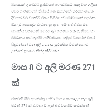
වශයෙන් ද මෙරට ප්‍රජාවගේ ගෞරවයට පාත්‍ර වන අලියා
වසර ගණනාවක් තිස්සේ ගත කරන්නේ තර්ජනාත්මක
දිවියක් බව වනජීවී විෂය පිළිබඳ අවබෝධයෙන් පසුවන
ඕනෑම අයෙකුට වැටහෙනු ඇත. මේ තත්ත්වය මත
සාධනීය වශයෙන් මෙරට අලි ගහනය රැක ගැනීමට හා
වර්ධනය කර ගැනීම අනිවාර්යය. නමුත් වසරෙන් වසර
සිදුවන්නේ වන අලි ගහනය සුරක්ෂිත වීමක් නොව
උන්ගේ ඉරණම තීන්දු කිරීමක්ය.
මාස 8 ට අලි මරණ 271
ක්
ජනවාරි සිට අගෝස්තු දක්වා මාස 8 ක කාලය තුළ අලි
මරණ 271 ක් වාර්තා වී ඇති බව වනජීවි සංරක්ෂණ