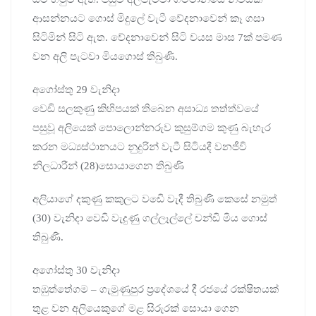
ආසන්නයට ගොස් මිදුලේ වැටී වේදනාවෙන් කෑ ගසා
සිටිමින් සිටි ඇත. වේදනාවෙන් සිටි වයස මාස 7ක් පමණ
වන අලි පැටවා මියගොස් තිබුණි.
අගෝස්තු 29 වැනිදා
වෙඩි සලකුණු කිහිපයක් තිබෙන අසාධ්‍ය තත්ත්වයේ
පසුවූ අලියෙක් පොලොන්නරුව කුසුම්ගම කුණු බැහැර
කරන මධ්‍යස්ථානයට නුදුරින් වැටී සිටියදී වනජීවි
නිලධාරීන් (28)සොයාගෙන තිබුණි
අලියාගේ දකුණු කකුලට වඩෙි වැදී තිබුණි කෙසේ නමුත්
(30) වැනිදා වෙඩි වැදුණු ගල්ලෑල්ලේ චන්ඩි මිය ගොස්
තිබුණි.
අගෝස්තු 30 වැනිදා
තඹුත්තේගම – ගැමුණුපුර ප්‍රදේශයේ දී රජයේ රක්ෂිතයක්
තුළ වන අලියෙකුගේ මළ සිරුරක් සොයා ගෙන