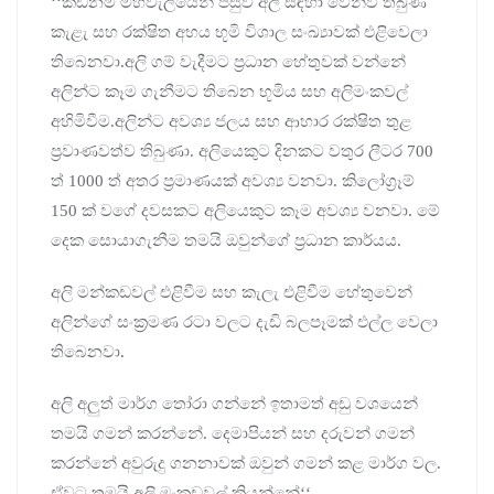
‘‘කඩිනම් මහවැලියෙන් පසුව අලි සඳහා වෙන්වී තිබුණ
කැළැ සහ රක්ෂිත අභය භූමි විශාල සංඛ්‍යාවක් එළිවෙලා
තිබෙනවා.අලි ගම් වැදීමට ප්‍රධාන හේතුවක් වන්නේ
අලින්ට කෑම ගැනීමට තිබෙන භූමිය සහ අලිමංකවල්
අහිමිවීම.අලින්ට අවශ්‍ය ජලය සහ ආහාර රක්ෂිත තුළ
ප්‍රවාණවත්ව තිබුණා. අලියෙකුට දිනකට වතුර ලීටර 700
ත් 1000 ත් අතර ප්‍රමාණයක් අවශ්‍ය වනවා. කිලෝග්‍රෑම්
150 ක් වගේ දවසකට අලියෙකුට කෑම අවශ්‍ය වනවා. මේ
දෙක සොයාගැනීම තමයි ඔවුන්ගේ ප්‍රධාන කාර්යය.
අලි මන්කඩවල් එළිවීම සහ කැලැ එළිවීම හේතුවෙන්
අලින්ගේ සංක්‍රමණ රටා වලට දැඩි බලපෑමක් එල්ල වෙලා
තිබෙනවා.
අලි අලුත් මාර්ග තෝරා ගන්නේ ඉතාමත් අඩු වශයෙන්
තමයි ගමන් කරන්නේ. දෙමාපියන් සහ දරුවන් ගමන්
කරන්නේ අවුරුදු ගනනාවක් ඔවුන් ගමන් කළ මාර්ග වල.
ඒවට තමයි අලි මංකඩවල් කියන්නේ‘‘