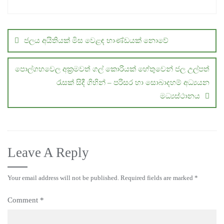
Post
navigation
ජලය අයිතියක් මිස වෙළඳ භාණ්ඩයක් නොවේ
පොල්ගහවෙල අක්‍රමවත් ගල් කොරියක් හේතුවෙන් ජල උල්පත්
රැසක් සිදී ගිහින් – පරිසර හා සොබාදහම් අධ්‍යයන
මධ්‍යස්ථානය
Leave A Reply
Your email address will not be published.
Required fields are marked
*
Comment
*