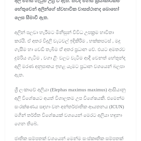
අලි මිනිස් ගැටුම් උග්‍ර වී ඇත. තවද මිනිස් ක්‍රියාකාරකම්
හේතුවෙන් අලින්ගේ ස්වභාවික වාසස්ථානද බොහෝ
ලෙස සීමාවී ඇත.
අලින් පලවා හැරීමට මිනිසුන් විවිධ උපක්‍රම භාවිතා
කරයි. ඒ අතර විදුලි වැටවල් ඉදිකිරීම , හක්කපටස් , මදු
ගැසීම හා වෙඩි තැබීම ඒ් අතර ප්‍රධාන වේ. එයට අමතරව
දුම්රිය ගැටීම , වගා ළිං වලට වැටීම ආදී වෙනත් හේතුන්ද
අලි මරණ අනුපාතය ඉහළ යෑමට ප්‍රධාන වශයෙන් බලපා
ඇත.
ශ්‍රී ලංකාවේ අලියා (Elephas maximus maximus) ආසියානු
අලි විශේෂයට අයත් විශාලතම උප විශේෂයකි. එමෙන්ම
සංරක්ෂණය සඳහා වන අන්තර්ජාතික ආයතනය (ICUN)
මගින් තර්ජිත විශේෂයක් වශයෙන් මෙරට අලියා හඳුනා
ගෙන තිබේ.
ජාතික සම්පතක් වශයෙන් මෙන්ම සංස්කෘතික සම්පතක්