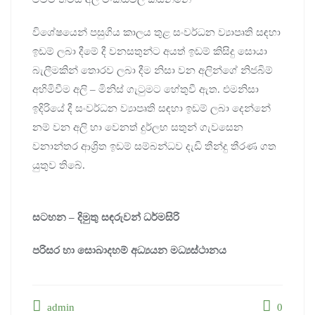
විශේෂයෙන් පසුගිය කාලය තුළ සංවර්ධන ව්‍යාපෘති සඳහා
ඉඩම් ලබා දීමේ දී වනසතුන්ට අයත් ඉඩම් කිසිදු සොයා
බැලීමකින් තොරව ලබා දීම නිසා වන අලින්ගේ නිජබිම්
අහිමිවීම අලි – මිනිස් ගැටුමට හේතුවී ඇත. එමනිසා
ඉදිරියේ දී සංවර්ධන ව්‍යාපෘති සඳහා ඉඩම් ලබා දෙන්නේ
නම් වන අලි හා වෙනත් දුර්ලභ සතුන් ගැවසෙන
වනාන්තර ආශ්‍රිත ඉඩම් සම්බන්ධව දැඩි තීන්දු තීරණ ගත
යුතුව තිබේ.
සටහන – දිමුතු සඳරුවන් ධර්මසිරි
පරිසර හා සොබාදහම් අධ්‍යයන මධ්‍යස්ථානය
admin
0