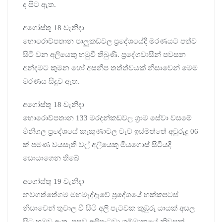
ද සිට ඇත.
අගෝස්තු 18 වැනිදා
හොරොව්පතාන පාලුකඩවල ප්‍රදේශයේදී මරණයට පත්ව
සිටි වන අලියෙකු හමුවී තිබුණි. ප්‍රදේශවාසීන් පවසන
අන්දමට කුමන හෝ අසනීප තත්ත්වයක් නිසාවෙන් මෙම
මරණය සිදුව ඇත.
අගෝස්තු 18 වැනිදා
හොරොව්පතාන 133 මරදන්කඩවල ග්‍රාම සේවා වසමේ
මිනිගල ප්‍රදේශයේ කැකුණාවල වැව් ඉස්මත්තේ අවුරුදු 06
ක් පමණ වයසැති වල් අලියෙකු මියගොස් සිටියදී
සොයාගෙන තිබේ
අගෝස්තු 19 වැනිදා
නවගත්තේගම මහමැද්දෑවේ ප්‍රදේශයේ හක්කපටස්
නිසාවෙන් තුවාල වී සිටි අලි පැටවක කුඹුරු යායක් අසල
සිට හමුව ඇත. පසුව අලිපැටවා ගම්මානයේ නිවසක්