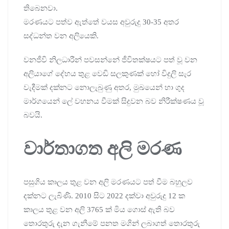
තිබෙනවා.
මරණයට පත්ව ඇත්තේ වයස අවුරුදු 30-35 අතර
සද්ධන්ත වන අලියෙකි.
වනජීවි නිලධාරීන් පවසන්නේ ජීවිතක්ෂයට පත් වූ වන
අලියාගේ දේහය තුළ වෙඩි සලකුණක් හෝ විදුලි සැර
වැදීමක් දක්නට නොලැබුණු අතර, මුඛයෙන් හා ගුද
මාර්ගයෙන් ලේ වහනය වීමක් සිදුවන බව නිරීක්ෂණය වූ
බවයි.
වාර්තාගත අලි මරණ
පසුගිය කාලය තුළ වන අලි මරණයට පත් වීම බහුලව
දක්නට ලැබිණි. 2010 සිට 2022 දක්වා අවුරුදු 12 ක
කාලය තුළ වන අලි 3765 ක් මිය ගොස් ඇති බව
තොරතුරු දැන ගැනීමේ පනත මගින් ලබාගත් තොරතුරු