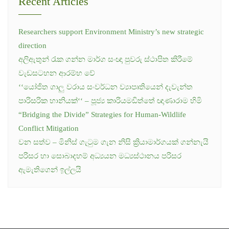
Recent Articles
Researchers support Environment Ministry’s new strategic
direction
අලිඇතුන් රැක ගන්න මාර්ග සංඥා පුවරු ස්ථාපිත කිරීමේ
වැඩසටහන ආරම්භ වේ
‘‘යෝජිත ගාලු වරාය සංවර්ධන ව්‍යාපෘතියෙන් දැවැන්ත
පාරිසරික හානියක්‘‘ – පූජ්‍ය කාරියමඩිත්තේ ඥාණාරාම හිමි
“Bridging the Divide” Strategies for Human-Wildlife
Conflict Mitigation
වන සත්ව – මිනිස් ගැටුම ගැන නිසි ක්‍රියාමාර්ගයක් ගන්නැයි
පරිසර හා සොබාදහම් අධ්‍යයන මධ්‍යස්ථානය පරිසර
ඇමැතිගෙන් ඉල්ලයි