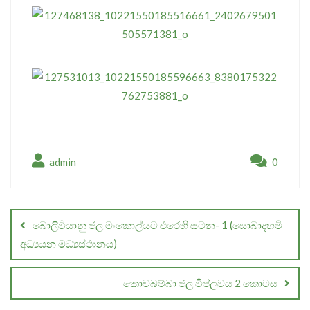
admin
0
Post
navigation
බොලිවියානු ජල මංකොල්යට එරෙහි සටන- 1 (සොබාදහමි
අධ්‍යයන මධ්‍යස්ථානය)
කොචබම්බා ජල විප්ලවය 2 කොටස