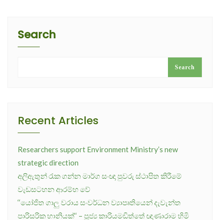
Search
Search
Recent Articles
Researchers support Environment Ministry’s new
strategic direction
අලිඇතුන් රැක ගන්න මාර්ග සංඥා පුවරු ස්ථාපිත කිරීමේ
වැඩසටහන ආරම්භ වේ
‘‘යෝජිත ගාලු වරාය සංවර්ධන ව්‍යාපෘතියෙන් දැවැන්ත
පාරිසරික හානියක්‘‘ – පූජ්‍ය කාරියමඩිත්තේ ඥාණාරාම හිමි