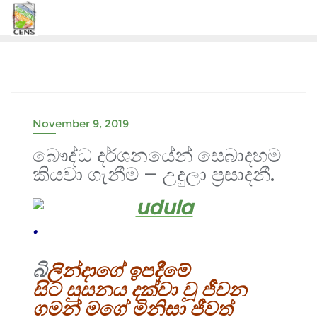
Skip
to
content
November 9, 2019
බෞද්ධ දර්ශනයේන් සෙබාදහම
කියවා ගැනීම – උදුලා ප්‍රසාදනී.
.
බි
ලින්දාගේ ඉපදීමේ
සිට
සුසනය දක්වා වූ ජීවන
ගමන් මගේ මිනිසා ජීවත්