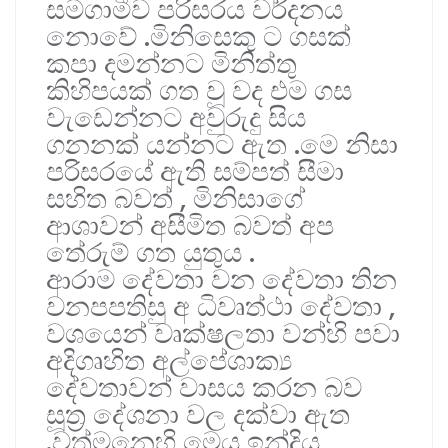
සමගාමීව පරිසරය වර්දනය
නොවේ .මිනිසෙකු ට ගසක්
කපා දමන්නට මිනිත්තු
කිහිපයක් ගත වූ වද එම ගස
වැඩෙන්නට අවුරුදු සිය
ගනනක් යන්නට ඇත .මෙ නිසා
පරිසරයේ ඇති සම්පත් සීමා
සහිත බවත් , මිනිසාගේ
ආශාවන් අසීමිත බවත් අප
තේරුම් ගත යුතුය .
ආරාම දේවතා වන දේවතා තින
වනපපතිසු අ ධිවෘත්ථා දේවතා ,
වශයෙන් වෘක්ෂලතා වන්හි පවා
අදිගෘහිත අල්පේශාක්‍ය
දේවතාවන් වාසය කරන බව
සූත්‍ර දේශනා වල දක්වා ඇත
.වත්මනෙහි මෙය ඉන්ද්‍රිය