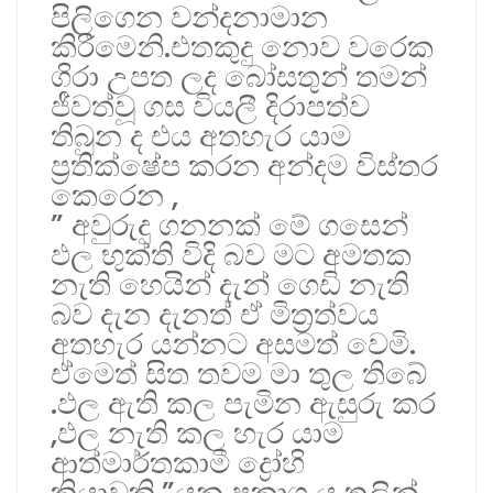
පිලිගෙන වන්දනාමාන
කිරීමෙනි.එතකුදු නොව වරෙක
ගිරා උපත ලද බෝසතුන් තමන්
ජීවත්වූ ගස වියලී දිරාපත්ව
තිබුන ද එය අතහැර යාම
ප්‍රතික්ෂේප කරන අන්දම විස්තර
කෙරෙන ,
” අවුරුදු ගනනක් මේ ගසෙන්
ඵල භුක්ති විදි බව මට අමතක
නැති හෙයින් දැන් ගෙඩි නැති
බව දැන දැනත් ඒ මිත්‍රත්වය
අතහැර යන්නට අසමත් වෙමි.
ඒමෙත් සිත තවම මා තුල තිබේ
.ඵල ඇති කල පැමින ඇසුරු කර
,ඵල නැති කල හැර යාම
ආත්මාර්තකාමී ද්‍රෝහි
ක්‍රියාවකි.”යන ප්‍රකාශ ය තුලින්