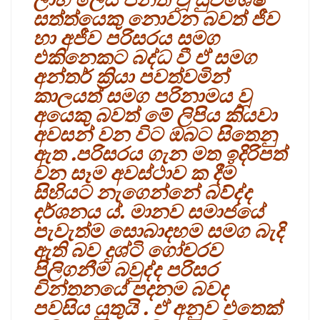
සත්ත්යෙකු නොවන බවත් ජීව
හා අජීව පරිසරය සමග
එකිනෙකට බද්ධ වී ඒ සමග
අන්තර් ක්‍රියා පවත්වමින්
කාලයත් සමග පරිනාමය වූ
අයෙකු බවත් මේ ලිපිය කියවා
අවසන් වන විට ඔබට සිතෙනු
ඇත .පරිසරය ගැන මත ඉදිරිපත්
වන සෑම අවස්ථාව ක දීම
සිහියට නැගෙන්නේ බව්ද්ද
දර්ශනය ය්. මානව සමාජයේ
පැවැත්ම සොබාදහම සමග බැදි
ඇති බව දුශ්ටි ගෝචරව
පිලිගනීම බවුද්ද පරිසර
චින්තනයේ පදනම බවද
පවසිය යුතුයි . ඒ අනුව එතෙක්