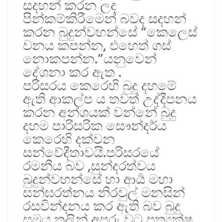
සදහන් කරන ලද
පින්කම්කිරීමෙන් බවද සදහන්
කරන බුදුන්වහන්සේ “කෙලෙස්
වනය කපන්න, එහෙත් ගස්
නොකපන්න.”යනුවෙන්
දේශනා කර ඇත .
පරිසරය කෙරෙහි බුදු දහමේ
ඇති ආකල්ප ය තවත් උද්දීපනය
කරන අන්ශයක් වන්නේ බුදු
දහම පාරිසරික සෞන්දර්ය
කෙරෙහි දක්වන
සන්වේදීතාවයි.පරිසරයේ
රමනීය බව ,සුන්දරත්වය
බුදුන්වහන්සේ හා ආර්‍ය මහා
සන්ඝරත්නය නිරවුල් මනසින්
රසවින්දනය කර ඇති බව බුදු
සමය තුලින් අපූරු වට ප්‍රත්‍යක්ෂ