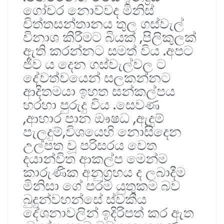
ගෝචර නොව්වද මිනිස්
චිත්තසන්තානය තුල ගස්වැල්
විනාශ කිරීමට බියක් ,පිලිකුලක්
ඇති කරන්නට සමත් විය .අපට
ජීව ය දෙන ගස්වැල්වල ට
දේවත්වයෙන් සලකන්නට
ආදිතමයා ඉහත සන්කල්පය
හරහා පුරුදු විය .සෙවණ
,ආහාර පාන ඖෂධ ,ඇදුම්
පැලදුම්,විශයෙහි නොසිදෙන
උල්පත වූ පරිසරය වෙත
දයාන්විත ආකල්ප මෙන්ම
කාරුණික අනුග්‍රහය ද ලබාදීම
මිනිසා ගේ පරම යුතුකම බව
බුදුන්වහන්සේ ස්වකීය
දේශනාවලින් ඉදිරිපත් කර ඇත