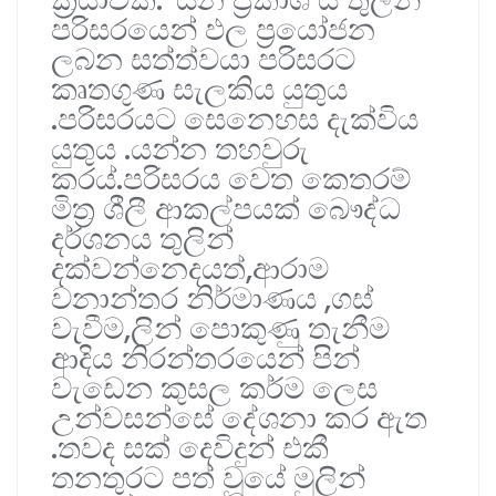
පරිසරයෙන් ඵල ප්‍රයෝජන
ලබන සත්ත්වයා පරිසරට
කෘතගුණ සැලකිය යුතුය
.පරිසරයට සෙනෙහස දැක්විය
යුතුය .යන්න තහවුරු
කරය්.පරිසරය වෙත කෙතරම්
මිත්‍ර ශීලී ආකල්පයක් බෞද්ධ
දර්ශනය තුලින්
දක්වන්නෙදයත්,ආරාම
වනාන්තර නිර්මාණය ,ගස්
වැවීම,ලින් පොකුණු තැනීම
ආදිය නිරන්තරයෙන් පින්
වැඩෙන කුසල කර්ම ලෙස
උන්වසන්සේ දේශනා කර ඇත
.තවද සක් දෙවිදුන් එකී
තනතුරට පත් වූයේ මුලින්