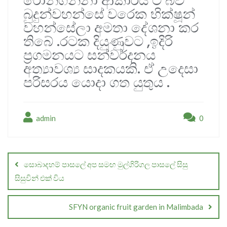
රොන්ගන්නා ආකාරය ට බව
බුදුන්වහන්සේ වරෙක භික්ෂූන්
වහන්සේලා අමතා දේශනා කර
තිබේ .රටක දියුණුවට ,ඉදිරි
ප්‍රගමනයට සන්වර්දනය
අත්‍යාවශ්‍ය සාදකයකි. ඒ උදෙසා
පරිසරය යොදා ගත යුතුය .
admin
0
Post
navigation
සොබාදහම් පාසලේ අප සමඟ මුල්ගිරිගල පාසලේ සිසු
සිසුවින් එක් විය
SFYN organic fruit garden in Malimbada