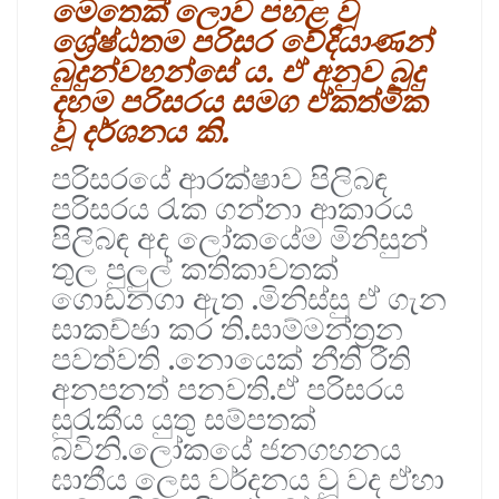
මෙතෙක් ලොව පහළ වූ
ශ්‍රේෂ්ඨතම පරිසර වේදියාණන්
බුදුන්වහන්සේ ය. ඒ අනුව බුදු
දහම පරිසරය සමග ඒකත්මික
වූ දර්ශනය කි.
පරිසරයේ ආරක්ෂාව පිලිබඳ
පරිසරය රැක ගන්නා ආකාරය
පිලිබඳ අද ලෝකයේම මිනිසුන්
තුල පුලුල් කතිකාවතක්
ගොඩනගා ඇත .මිනිස්සු ඒ ගැන
සාකච්ඡා කර ති.සාම්මන්ත්‍රන
පවත්වති .නොයෙක් නීති රීති
අනපනත් පනවති.ඒ පරිසරය
සුරැකීය යුතු සම්පතක්
බවිනි.ලෝකයේ ජනගහනය
ඝාතීය ලෙස වර්දනය වූ වද ඒහා