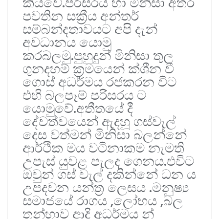
කියවේ.පරිසරය හා මිනිසා අතර
පවතින සක්‍රීය අන්තර්
සම්බන්දතාවයට අපි දැන්
අවධානය යොමු
කරබලමු.පුහුදුන් මිනිසා තුල
ගුනදහම් ක්‍රමයෙන් ක්ශීන වී
ගොස් අධර්මය රජකරන විට
එහි බලපෑම් පරිසරය ට
යොමුවේ.අතීතයේ දී
දේවත්වයෙන් ඇදහූ ගස්වැල්
දෙස වත්මන් මිනිසා බලන්නේ
ආර්ථික මය වටිනාකම නැමති
උපැස් යුවළ පැලද ගෙනය.එවිට
ඔවුන් ගස් වැල් දකින්නේ ධන ය
උපදවන යන්ත්‍ර ලෙසය .මනුෂ්‍ය
සමාජයේ රාගය ,ලෝභය ,බල
තන්හාව ආදි අධර්මය න්