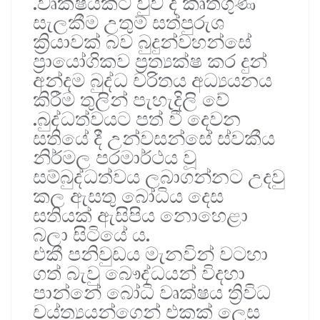
.වෘක්ෂයකට වුව ද කෘතගුණ
සැලකීම උතුම් සත්පුරුශ
ක්‍රියාවක් බව බුදුන්වහන්සේ
ප්‍රායෝගිකව ප්‍රත්‍යක්ෂ කර දුන්
අන්දම බුද්ධ චරිතය අධ්‍යයනය
කිරීම තුලින් පැහැදිලි වේ
.බුද්ධත්වයට පත් වී දෙවන
සතියේ දී උන්වසන්සේ ස්වකීය
නිර්මල පරමාර්ථය වූ
සම්බුද්ධත්වය ලබාගන්නට උදවු
කල ඇසතු බෝධිය දෙස
සතියක් ඇසිපිය නොහෙළා
බලා සිටියේ ය.
එකී පනිවුඩය මැනවින් වටහා
ගත් බැවු බෞද්ධයන් විදහා
පාන්නේ බෝධි වෘක්ෂය ත්‍රිවිධ
චය්ත්‍යයන්ගෙන් එකක් ලෙස