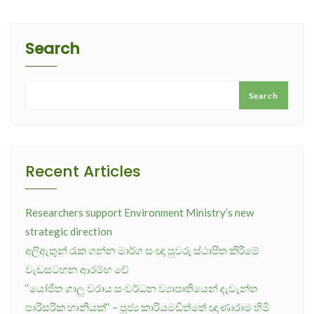
Search
Search
Recent Articles
Researchers support Environment Ministry’s new
strategic direction
අලිඇතුන් රැක ගන්න මාර්ග සංඥා පුවරු ස්ථාපිත කිරීමේ
වැඩසටහන ආරම්භ වේ
‘‘යෝජිත ගාලු වරාය සංවර්ධන ව්‍යාපෘතියෙන් දැවැන්ත
පාරිසරික හානියක්‘‘ – පූජ්‍ය කාරියමඩිත්තේ ඥාණාරාම හිමි