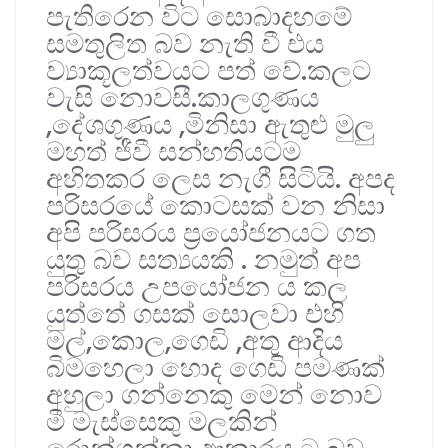
පැතිරෙන විට සොබාදහමේ
සමතුලිත බව නැති වී එය
ව්‍යාකූලත්වයට පත් වේ.කලට
වැසි නොවසී.කාලගුණය
,දේශගුණය ,මිනිසා ඇතුළු මුලු
මහත් ජීවී සන්හතියටම
අහිතකර ලෙස නැගී සිටියි. අපද
පරිසරයේ කොටසක් වන නිසා
අපි පරිසරය ප්‍රයෝජනයට ගත
යුතු බව සත්‍යයකි . නමුත් අප
පරිසරය උපයෝජන ය කල
යුත්තේ ගසක් සොලවා එහි
මල්,කොල,ගෙඩි ,අතු ආදිය
බිමහෙලා හොද ගෙඩි පමණක්
අහුලා ගන්නෙකු මෙන් නොව
මී මැස්සෙකු මලකින්