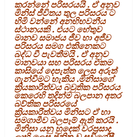
කරන්නේ පරිසරයයි . ඒ අනුව
මිනිස් ජීවිතය තුල පරිසරය ට
හිමි වන්නේ අනභිභවනීය
ස්ථානයකි . එයට හේතුව
මානව සමාජය ජීව හා අජීව
පරිසරය සමග එකිනෙකට
බද්ධ වී පැවතීමයි . ඒ අනුව
මානවයා සහ පරිසරය එකම
කාසියේ දෙපැත්ත ලෙස අරුත්
ගැන්වීමට හැකිය .මිනිසාගේ
ක්‍රියකාරීත්වය බවුතික පරිසරය
කෙරෙහි තදින්ම බලපාන අතර
බව්තික පරිසරයේ
ක්‍රියකාරීත්වය මිනිසට ඒ හා
සමගාමීව බලපෑම් ඇති කරයි .
මිනිසා යනු හුදෙක් වරප්‍රසාද
ලාභි ලෙස ජනිත වූ සුවිශේෂී