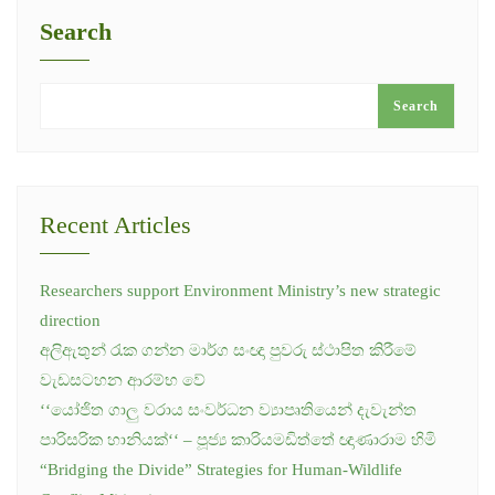
Search
Search
Recent Articles
Researchers support Environment Ministry’s new strategic
direction
අලිඇතුන් රැක ගන්න මාර්ග සංඥා පුවරු ස්ථාපිත කිරීමේ
වැඩසටහන ආරම්භ වේ
‘‘යෝජිත ගාලු වරාය සංවර්ධන ව්‍යාපෘතියෙන් දැවැන්ත
පාරිසරික හානියක්‘‘ – පූජ්‍ය කාරියමඩිත්තේ ඥාණාරාම හිමි
“Bridging the Divide” Strategies for Human-Wildlife