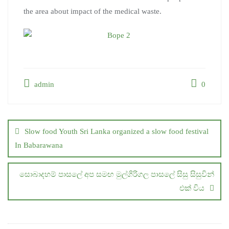
the area about impact of the medical waste.
admin
0
Post
navigation
Slow food Youth Sri Lanka organized a slow food festival
In Babarawana
සොබාදහම් පාසලේ අප සමඟ මුල්ගිරිගල පාසලේ සිසු සිසුවින්
එක් විය